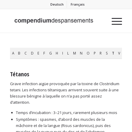
Deutsch
Français
A
B
C
D
E
F
G
H
I
L
M
N
O
P
R
S
T
V
Tétanos
Grave infection aigüe provoquée par la toxine de Clostridium
tetani. Les infections tétaniques arrivent souvent suite à une
blessure bénigne à laquelle on n’a pas porté assez
d’attention.
Temps d’incubation : 3–21 jours, rarement plusieurs mois
Symptômes : spasmes, d’abord des muscles de la
mâchoire et de la langue (Risus sardonicus), puis des
muscles de la nuque puis du dos et de l’abdomen