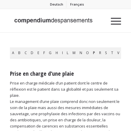
Deutsch
Français
A
B
C
D
E
F
G
H
I
L
M
N
O
P
R
S
T
V
Prise en charge d’une plaie
Prise en charge médicale d’un patient dont le centre de
réflexion est le patient dans sa globalité et pas seulement sa
plaie.
Le management d’une plaie comprend donc non seulement le
soin de la plaie mais aussi des mesures immédiates de
sauvetage, une prophylaxie des infections par des vaccins ou
des antibiotiques, un prise en charge de la douleur, la
compensation de carences en substances essentielles