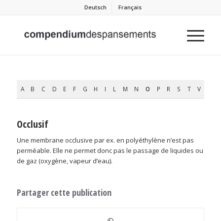
Deutsch
Français
A
B
C
D
E
F
G
H
I
L
M
N
O
P
R
S
T
V
Occlusif
Une membrane occlusive par ex. en polyéthylène n’est pas
perméable. Elle ne permet donc pas le passage de liquides ou
de gaz (oxygène, vapeur d’eau).
Partager cette publication