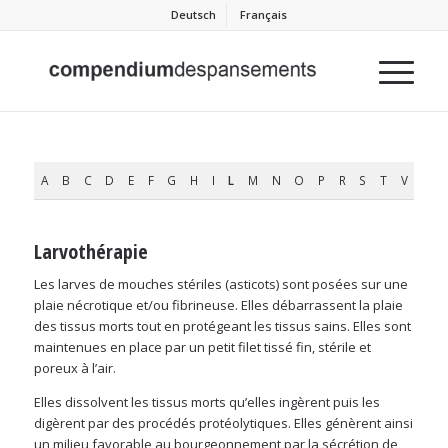
Deutsch
Français
A
B
C
D
E
F
G
H
I
L
M
N
O
P
R
S
T
V
Larvothérapie
Les larves de mouches stériles (asticots) sont posées sur une
plaie nécrotique et/ou fibrineuse. Elles débarrassent la plaie
des tissus morts tout en protégeant les tissus sains. Elles sont
maintenues en place par un petit filet tissé fin, stérile et
poreux à l’air.
Elles dissolvent les tissus morts qu’elles ingèrent puis les
digèrent par des procédés protéolytiques. Elles génèrent ainsi
un milieu favorable au bourgeonnement par la sécrétion de