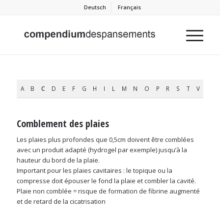
Deutsch
Français
A
B
C
D
E
F
G
H
I
L
M
N
O
P
R
S
T
V
Comblement des plaies
Les plaies plus profondes que 0,5cm doivent être comblées
avec un produit adapté (hydrogel par exemple) jusqu’à la
hauteur du bord de la plaie.
Important pour les plaies cavitaires : le topique ou la
compresse doit épouser le fond la plaie et combler la cavité.
Plaie non comblée = risque de formation de fibrine augmenté
et de retard de la cicatrisation